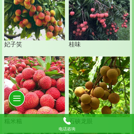
妃子笑
桂味
糯米糍
石硖龙眼
电话咨询